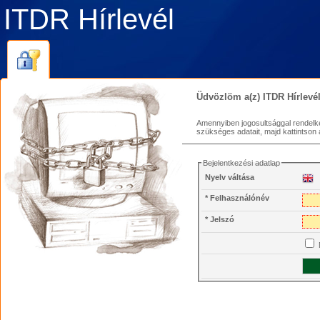
ITDR Hírlevél
Üdvözlöm a(z)
ITDR Hírlevé
Amennyiben jogosultsággal rendelke
szükséges adatait, majd kattintson
Bejelentkezési adatlap
Nyelv váltása
* Felhasználónév
* Jelszó